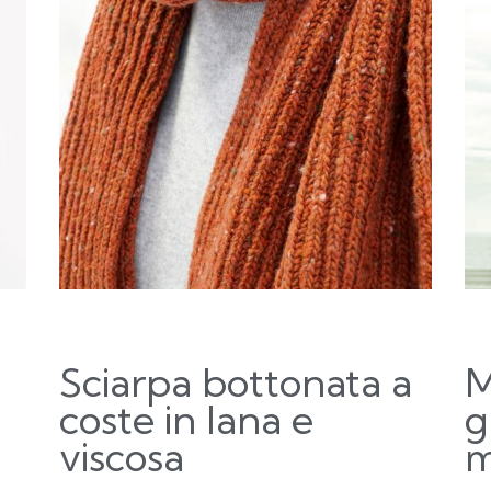
Sciarpa bottonata a
M
coste in lana e
g
viscosa
m