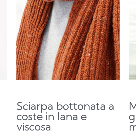
Sciarpa bottonata a
M
coste in lana e
g
viscosa
m